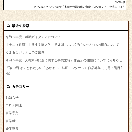
次の記事
NPO法人そらべあ基金「太陽光発電設備の寄贈プロジェクト」公募のご案内
最近の投稿
令和８年度 就職ガイダンスについて
【中止（延期）】熊本学園大学 第２回「こふくろうのもり」の開催について
くまもとボラナビのご案内
令和８年度「人権同和問題に関する事業主等研修会」の開催について（お知らせ）
『第10回 ぼくとわたしの「あかるい」絵画コンクール』作品募集（九電・熊日主
催）
カテゴリー
お知らせ
コロナ関連
事業予定
事業報告
終了事業