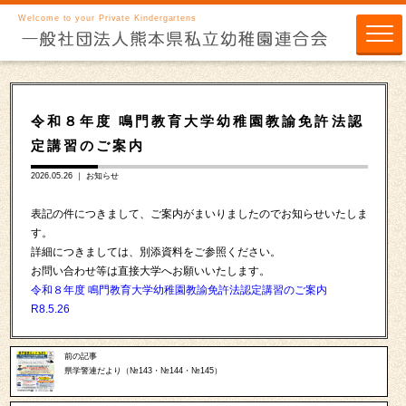
Welcome to your Private Kindergartens
令和８年度 鳴門教育大学幼稚園教諭免許法認
定講習のご案内
2026.05.26 ｜
お知らせ
表記の件につきまして、ご案内がまいりましたのでお知らせいたしま
す。
詳細につきましては、別添資料をご参照ください。
お問い合わせ等は直接大学へお願いいたします。
令和８年度 鳴門教育大学幼稚園教諭免許法認定講習のご案内
R8.5.26
前の記事
県学警連だより（№143・№144・№145）