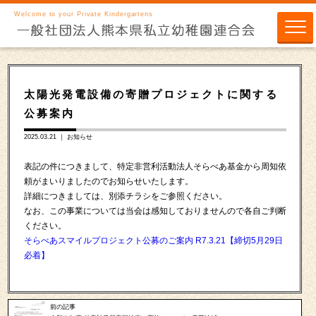
Welcome to your Private Kindergartens
太陽光発電設備の寄贈プロジェクトに関する
公募案内
2025.03.21 ｜
お知らせ
表記の件につきまして、特定非営利活動法人そらべあ基金から周知依
頼がまいりましたのでお知らせいたします。
詳細につきましては、別添チラシをご参照ください。
なお、この事業については当会は感知しておりませんので各自ご判断
ください。
そらべあスマイルプロジェクト公募のご案内 R7.3.21【締切5月29日
必着】
前の記事