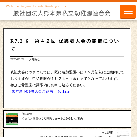
Welcome to your Private Kindergartens
R7.2.6 第４２回 保護者大会の開催につい
て
2025.01.22 ｜
お知らせ
表記大会につきましては、既に各加盟園へは１２月初旬にご案内して
おりますが、申込期限が１月２４日（金）までとなっております。
参加ご希望園は期限内にお申し込みください。
R6年度 保護者大会ご案内 R6.12.9
前の記事
くまもと健康づくり県民フォーラム2024のご案内
次の記事