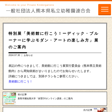
Welcome to your Private Kindergartens
特別展「美術館に行こう！ーディック・ブル
ーナーに学ぶモダン・アートの楽しみ方」展
のご案内
2024.07.30 ｜
お知らせ
表記の件につきまして、美術館に行こう展実行委員会（熊本県立美術
館内）から周知依頼がまいりましたのでお知らせいたします。
詳細につきましては、別添チラシをご参照ください。
美術館に行こう！
前の記事
新島学園短期大学「保育DXオンライン講座」のご案内
次の記事