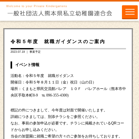
Welcome to your Private Kindergartens
令和５年度 就職ガイダンスのご案内
2023.07.19 ｜
事業予定
イベント情報
活動名：令和５年度 就職ガイダンス
開催日：令和５年８月１１日（金）祝日（山の日）
場所：くまもと県民交流館パレア １０Ｆ パレアホール（熊本市中
央区手取本町8-9 ℡ 096-355-4300)
標記の件につきまして、今年度は対面で開催いたします。
詳細につきましては、別添チラシをご参照ください。
なお、事前の参加申込が必要です。チラシに掲載されているQRコー
ドからお申し込みください。
当会の加盟園に就職ご希望の方々のご参加をお待ちしております。