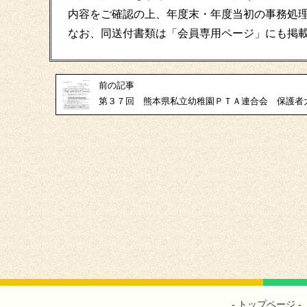
内容をご確認の上、年度末・年度当初の事務処
なお、同送付書類は「会員専用ページ」にも掲
前の記事
第３７回 熊本県私立幼稚園ＰＴＡ連合会 保護者
トップページ